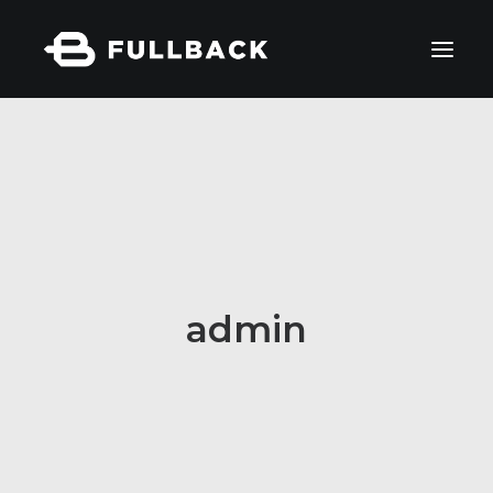
Quiénes somos
Cómo aportamos valor
Para qué lo hacemos
Sobre nosotros
Contacto
admin