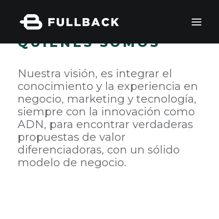
QUIENES SOMOS
Quiénes somos
Nuestra visión, es integrar el
conocimiento y la experiencia en
Cómo aportamos valor
negocio, marketing y tecnología,
Para qué lo hacemos
siempre con la innovación como
Sobre nosotros
ADN, para encontrar verdaderas
Contacto
propuestas de valor
diferenciadoras, con un sólido
modelo de negocio.